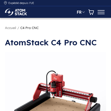
Expédié depuis l'UE
FR
AtomStack Europe
Panier
Accueil
/
C4 Pro CNC
AtomStack C4 Pro CNC
Diaporama d'images de produits