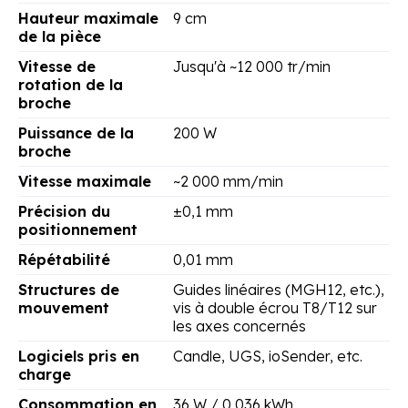
Hauteur maximale
9 cm
de la pièce
Vitesse de
Jusqu'à ~12 000 tr/min
rotation de la
broche
Puissance de la
200 W
broche
Vitesse maximale
~2 000 mm/min
Précision du
±0,1 mm
positionnement
Répétabilité
0,01 mm
Structures de
Guides linéaires (MGH12, etc.),
mouvement
vis à double écrou T8/T12 sur
les axes concernés
Logiciels pris en
Candle, UGS, ioSender, etc.
charge
Consommation en
36 W / 0,036 kWh