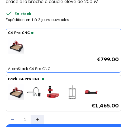
grâce à la broche à couple élevé de 200 W.
En stock
Expédition en 1 à 2 jours ouvrables
C4 Pro CNC
€799.00
AtomStack C4 Pro CNC
Pack C4 Pro CNC
AtomStack C4 Pro CNC
+
Kit
double tube à vide CNC
+
Kit broch
€1,465.00
Quantité :