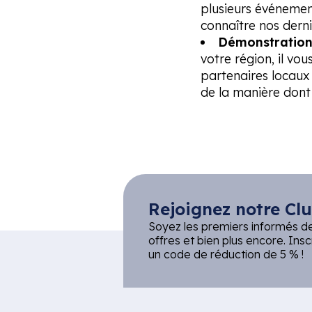
plusieurs événement
connaître nos dern
Démonstrations
votre région, il vou
partenaires locaux
de la manière dont 
Rejoignez notre Clu
Soyez les premiers informés d
offres et bien plus encore. Ins
un code de réduction de 5 % !