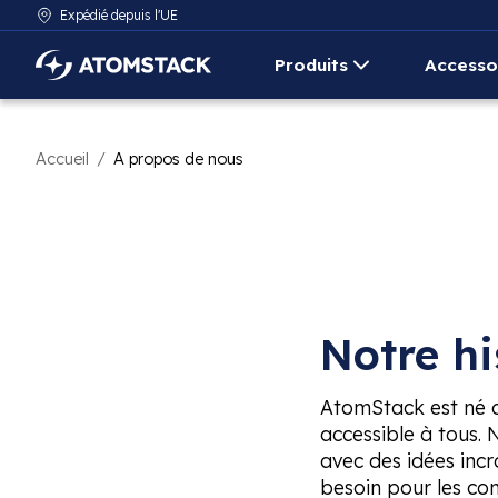
Expédié depuis l'UE
Produits
Accesso
AtomStack Europe
Accueil
/
A propos de nous
Notre hi
AtomStack est né d'
accessible à tous.
avec des idées incr
besoin pour les con