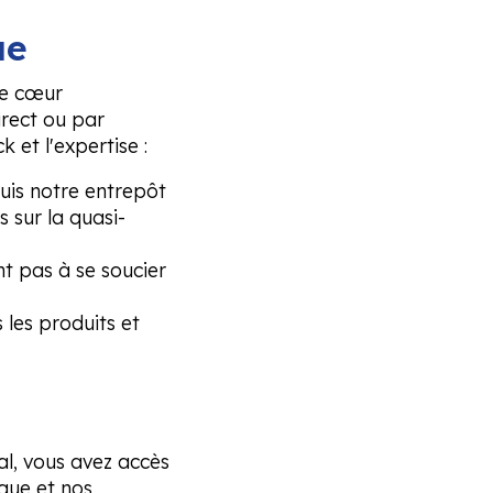
ue
le cœur
rect ou par
k et l'expertise :
is notre entrepôt
s sur la quasi-
nt pas à se soucier
les produits et
é
al, vous avez accès
que et nos