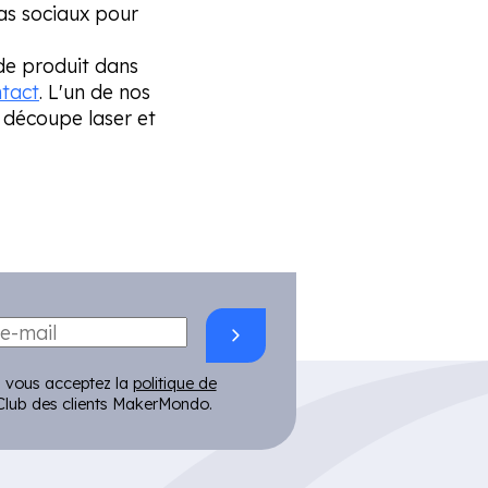
ias sociaux pour
de produit dans
ntact
. L'un de nos
 découpe laser et
 vous acceptez la
politique de
lub des clients MakerMondo.