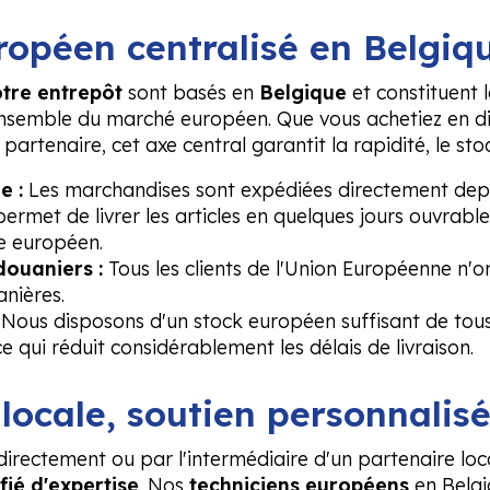
ropéen centralisé en Belgiq
tre entrepôt
sont basés en
Belgique
et constituent 
ensemble du marché européen. Que vous achetiez en di
 partenaire, cet axe central garantit la rapidité, le stoc
e :
Les marchandises sont expédiées directement depu
permet de livrer les articles en quelques jours ouvrable
re européen.
douaniers :
Tous les clients de l'Union Européenne n'o
anières.
Nous disposons d'un stock européen suffisant de tous 
e qui réduit considérablement les délais de livraison.
 locale, soutien personnalis
irectement ou par l'intermédiaire d'un partenaire loc
fié d'expertise
. Nos
techniciens européens
en Belgi