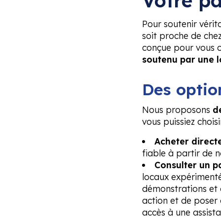
Votre p
Pour soutenir vérit
soit proche de che
conçue pour vous o
soutenu par une l
Des optio
Nous proposons
d
vous puissiez chois
Acheter direct
fiable à partir de 
Consulter un pa
locaux expérimenté
démonstrations et 
action et de poser 
accès à une assist