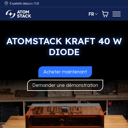
Expédié depuis l'UE
FR
AtomStack Europe
Panier
ATOMSTACK KRAFT 40 W
DIODE
Acheter maintenant
l'AtomStack Kraft 40 W
Demander une démonstration