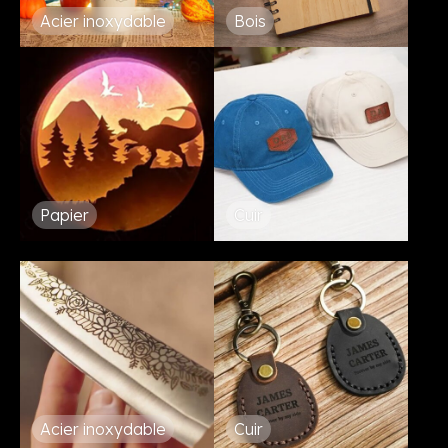
Acier inoxydable
Bois
Papier
Cuir
Acier inoxydable
Cuir