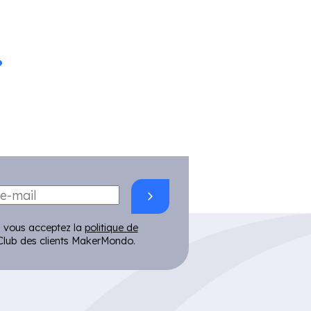
?
 vous acceptez la
politique de
lub des clients MakerMondo.