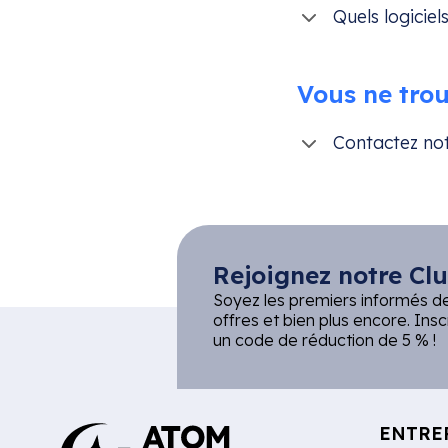
Quels logicie
Vous ne trou
Contactez not
Rejoignez notre Clu
Soyez les premiers informés d
offres et bien plus encore. Ins
un code de réduction de 5 % !
ENTRE