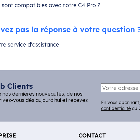
ls sont compatibles avec notre C4 Pro ?
vez pas la réponse à votre question 
re service d'assistance
b Clients
e nos dernières nouveautés, de nos
crivez-vous dès aujourd'hui et recevez
En vous abonnant,
confidentialité
du C
PRISE
CONTACT