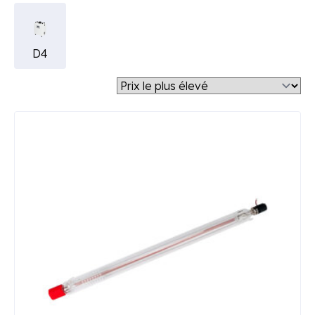
D4
Tr