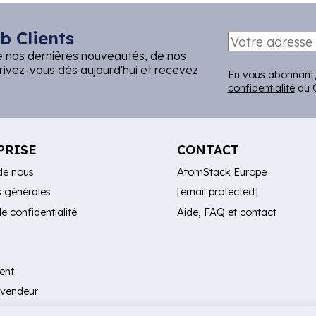
b Clients
e nos dernières nouveautés, de nos
crivez-vous dès aujourd'hui et recevez
En vous abonnant,
confidentialité
du C
PRISE
CONTACT
de nous
AtomStack Europe
s générales
[email protected]
de confidentialité
Aide, FAQ et contact
n
ient
evendeur