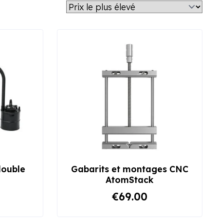
Trie
double
Gabarits et montages CNC
AtomStack
€69.00