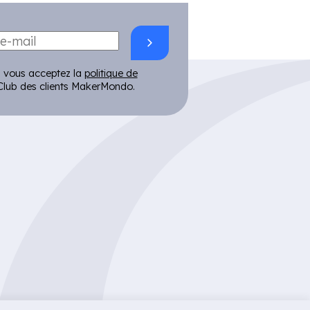
 vous acceptez la
politique de
lub des clients MakerMondo.